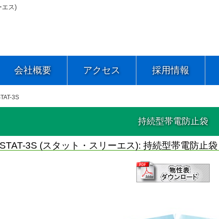
ーエス)
会社概要
アクセス
採用情報
AT-3S
持続型帯電防止袋
STAT-3S (スタット・スリーエス): 持続型帯電防止