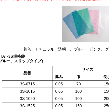
着色：ナチュラル（透明）、ブルー、ピンク、グ
TAT-3S規格袋
(ブルー、スリップタイプ）
サイズ
品番
厚み
巾
長
3S-0715
0.05
70
15
3S-1015
0.05
100
15
3S-1020
0.05
100
20
3S-1525
0.05
150
25