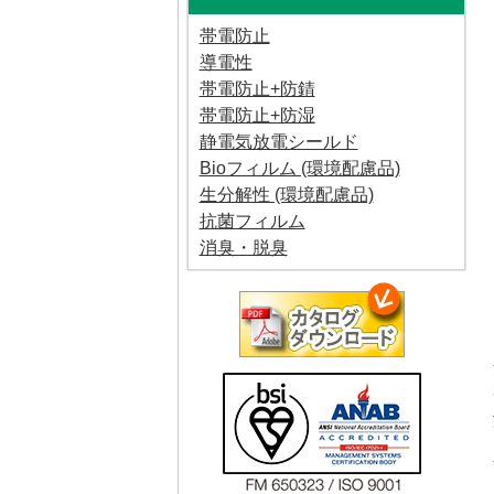
帯電防止
導電性
帯電防止+防錆
帯電防止+防湿
静電気放電シールド
Bioフィルム (環境配慮品)
生分解性 (環境配慮品)
抗菌フィルム
消臭・脱臭