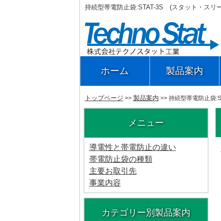
持続型帯電防止袋:STAT-3S (スタット・スリ
ホーム
製品案内
トップページ
製品案内
>>
>> 持続型帯電防止袋:ST
メニュー
導電性と帯電防止の違い
帯電防止袋の種類
主要お取引先
事業内容
カテゴリー別製品案内