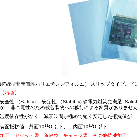
(持続型非帯電性ポリエチレンフィルム） スリップタイプ、ノ
【特徴】
安全性 （Safety) 安定性 （Stability) 静電気対策に満足 (Satis
が、 非帯電性のため被包装物への移行による変質がありませ
湿度依存性がなく、減衰時間が極めて短く安定した抵抗値が、
11
10
表面抵抗値 外面10
Ω 以下、 内面10
Ω 以下
加工：ガゼット袋、角底袋、チャック袋、その他特殊加工