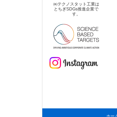
㈱テクノスタット工業は
とちぎSDGs推進企業で
す。
ホー